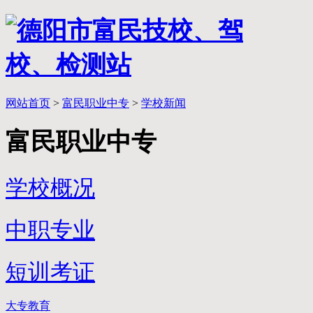
网站首页
>
富民职业中专
>
学校新闻
富民职业中专
学校概况
中职专业
短训考证
大专教育