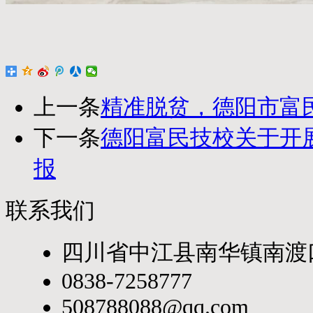
上一条
精准脱贫，德阳市富
下一条
德阳富民技校关于开
报
联系我们
四川省中江县南华镇南渡
0838-7258777
508788088@qq.com