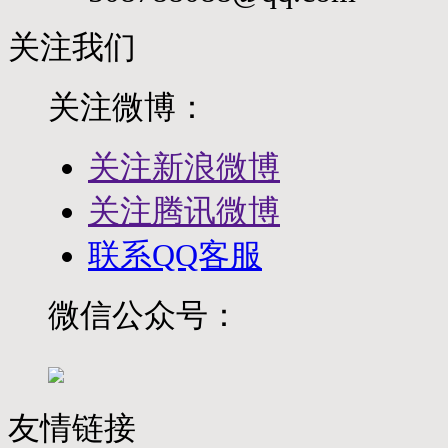
关注我们
关注微博：
关注新浪微博
关注腾讯微博
联系QQ客服
微信公众号：
友情链接