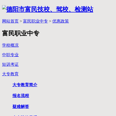
网站首页
>
富民职业中专
>
优惠政策
富民职业中专
学校概况
中职专业
短训考证
大专教育
大专教育简介
报名流程
疑难解答